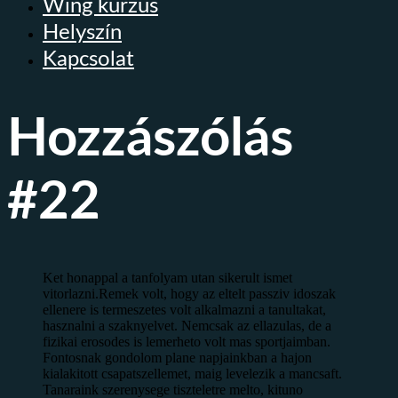
Wing kurzus
Helyszín
Kapcsolat
Hozzászólás
#22
Ket honappal a tanfolyam utan sikerult ismet
vitorlazni.Remek volt, hogy az eltelt passziv idoszak
ellenere is termeszetes volt alkalmazni a tanultakat,
hasznalni a szaknyelvet. Nemcsak az ellazulas, de a
fizikai erosodes is lemerheto volt mas sportjaimban.
Fontosnak gondolom plane napjainkban a hajon
kialakitott csapatszellemet, maig levelezik a mancsaft.
Tanaraink szerenysege tiszteletre melto, kituno