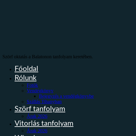
Szörf oktatás a Balatonon tanfolyam keretében.
Főoldal
Rólunk
Fotók
Vendégkönyv
Bejegyzés a vendégkönyvbe
Szállás Tihanyban
Szörf tanfolyam
Árak 2026
Vitorlás tanfolyam
Árak 2026